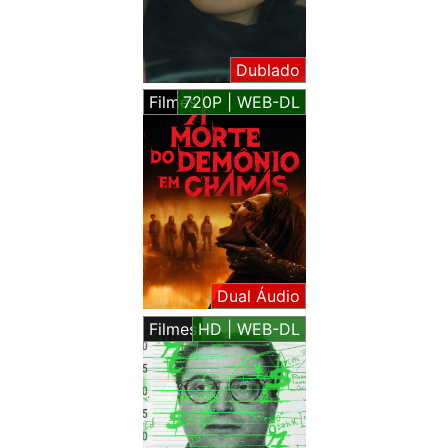
Dublado
Filmes
720P | WEB-DL
Dual Áudio
Filmes
HD | WEB-DL