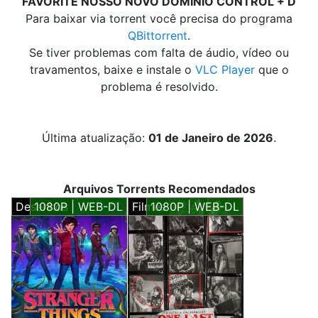
FAVORITE NOSSO NOVO DOMÍNIO CONTROL + D
Para baixar via torrent você precisa do programa
QBittorrent
.
Se tiver problemas com falta de áudio, vídeo ou
travamentos, baixe e instale o
VLC Player
que o
problema é resolvido.
Última atualização:
01 de Janeiro de 2026
.
Arquivos Torrents Recomendados
Desenhos
1080P | WEB-DL
Filmes
1080P | WEB-DL