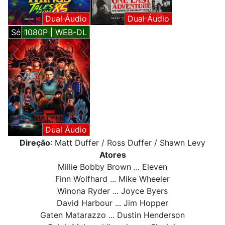
Dual Áudio
Dual Áudio
Séries
1080P | WEB-DL
Dual Áudio
Direção
: Matt Duffer / Ross Duffer / Shawn Levy
Atores
Millie Bobby Brown ... Eleven
Finn Wolfhard ... Mike Wheeler
Winona Ryder ... Joyce Byers
David Harbour ... Jim Hopper
Gaten Matarazzo ... Dustin Henderson