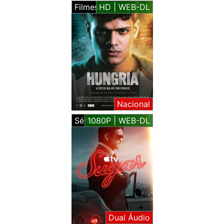
Filmes
HD | WEB-DL
Nacional
Séries
1080P | WEB-DL
Dual Áudio