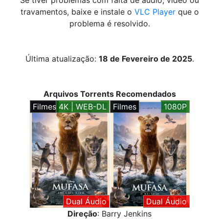
Se tiver problemas com falta de áudio, vídeo ou
travamentos, baixe e instale o
VLC Player
que o
problema é resolvido.
Última atualização:
18 de Fevereiro de 2025
.
Arquivos Torrents Recomendados
Filmes
4K | WEB-DL
Filmes
1080P
Dual Áudio
Dual Áudio
Direção
: Barry Jenkins