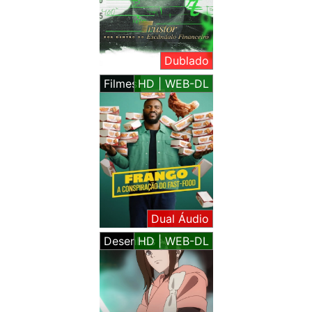
Dublado
Filmes
HD | WEB-DL
Dual Áudio
Desenhos
HD | WEB-DL