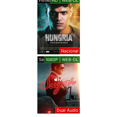
Filmes
HD | WEB-DL
Nacional
Séries
1080P | WEB-DL
Dual Áudio