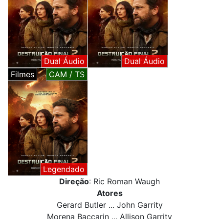
Dual Áudio
Dual Áudio
Filmes
CAM / TS
Legendado
Direção
: Ric Roman Waugh
Atores
Gerard Butler ... John Garrity
Morena Baccarin ... Allison Garrity