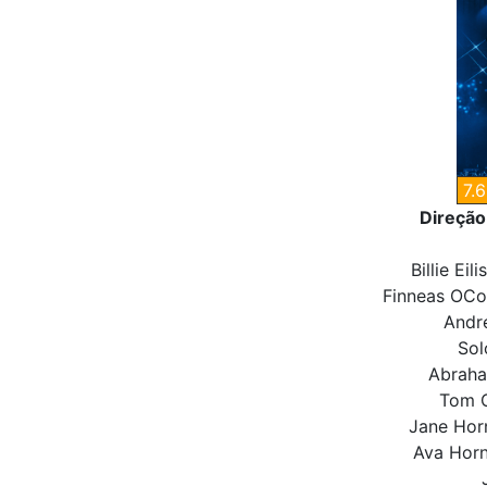
7.6
Direção
Billie Eil
Finneas OConn
Andre
Sol
Abraham
Tom C
Jane Horn
Ava Horn