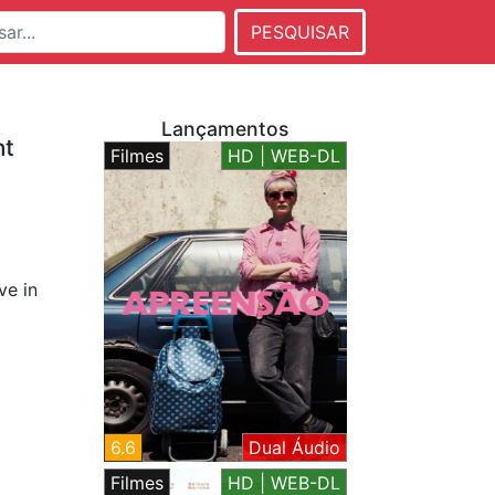
PESQUISAR
Lançamentos
nt
Filmes
HD | WEB-DL
ve in
6.6
Dual Áudio
Filmes
HD | WEB-DL