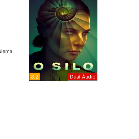
blema
8.2
Dual Áudio