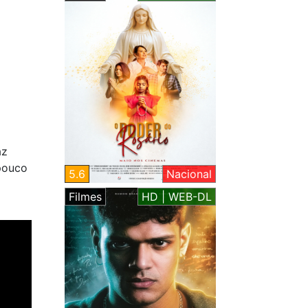
az
pouco
5.6
Nacional
Filmes
HD | WEB-DL