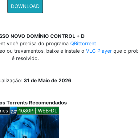
DOWNLOAD
SSO NOVO DOMÍNIO CONTROL + D
rent você precisa do programa
QBittorrent
.
deo ou travamentos, baixe e instale o
VLC Player
que o pro
é resolvido.
ualização:
31 de Maio de 2026
.
vos Torrents Recomendados
lmes
1080P | WEB-DL