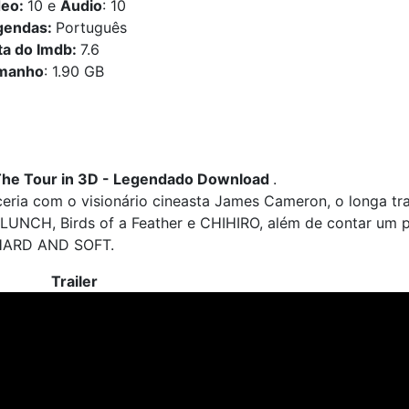
deo:
10 e
Áudio
: 10
gendas:
Português
ta do Imdb:
7.6
manho
: 1.90 GB
 - The Tour in 3D - Legendado Download
.
arceria com o visionário cineasta James Cameron, o longa tr
LUNCH, Birds of a Feather e CHIHIRO, além de contar um 
 HARD AND SOFT.
Trailer