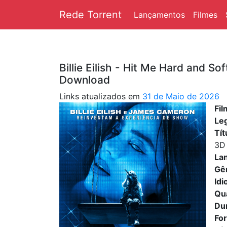
Rede Torrent
Lançamentos
Filmes
Billie Eilish - Hit Me Hard and S
Download
Links atualizados em
31 de Maio de 2026
Fil
Le
Tít
3D
La
Gê
Id
Qu
Du
Fo