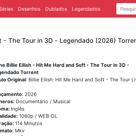
Séries
Desenhos
Dublados
Legendados
oft - The Tour in 3D - Legendado (2026) Torre
me Billie Eilish - Hit Me Hard and Soft - The Tour in 3D -
gendado Torrent
ulo Original
: Billie Eilish: Hit Me Hard and Soft - The Tour Li
nçamento
: 2026
neros:
Documentário / Musical
ioma:
Inglês
alidade:
1080p / WEB-DL
ração:
114 Minutos
rmato:
Mkv