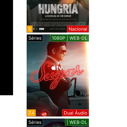
5
Nacional
Séries
1080P | WEB-DL
7.4
Dual Áudio
Séries
| WEB-DL