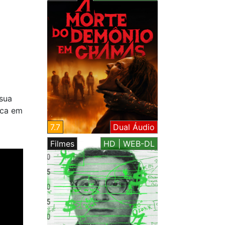
 sua
rca em
7.7
Dual Áudio
Filmes
HD | WEB-DL