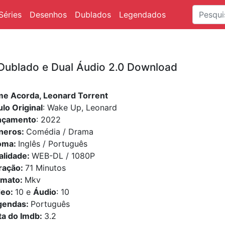
Séries
Desenhos
Dublados
Legendados
 Dublado e Dual Áudio 2.0 Download
me Acorda, Leonard Torrent
ulo Original
: Wake Up, Leonard
nçamento
: 2022
neros:
Comédia / Drama
ioma:
Inglês / Português
alidade:
WEB-DL / 1080P
ração:
71 Minutos
rmato:
Mkv
deo:
10 e
Áudio
: 10
gendas:
Português
ta do Imdb:
3.2