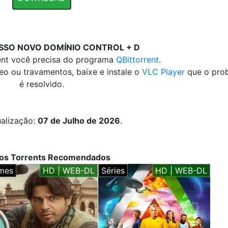
SSO NOVO DOMÍNIO CONTROL + D
rent você precisa do programa
QBittorrent
.
deo ou travamentos, baixe e instale o
VLC Player
que o pro
é resolvido.
ualização:
07 de Julho de 2026
.
vos Torrents Recomendados
lmes
HD | WEB-DL
Séries
HD | WEB-DL