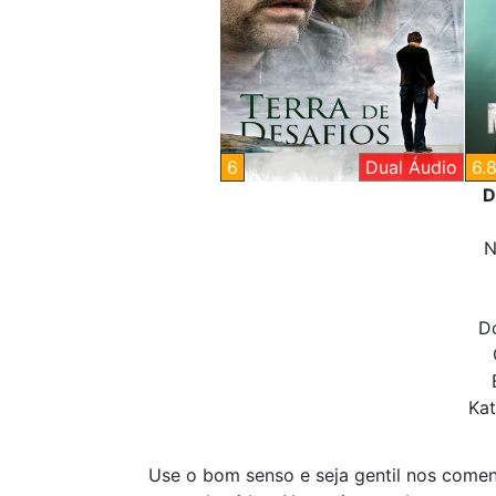
6
Dual Áudio
6.
D
N
Do
Kat
Use o bom senso e seja gentil nos coment