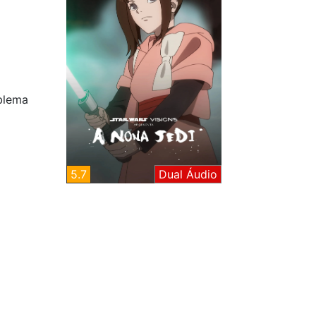
blema
5.7
Dual Áudio