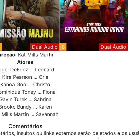
8
Dual Áudio
8
Dual Áudio
ireção
: Kat Mills Martin
Atores
igel DeFriez ... Leonard
Kira Pearson ... Orla
Kanoa Goo ... Christo
minique Toney ... Fiona
Gavin Turek ... Sabrina
Brooke Bundy ... Karen
 Mills Martin ... Savannah
Comentários
ários, insultos ou links externos serão deletados e os usuá