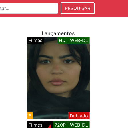
PESQUISAR
Lançamentos
Filmes
HD | WEB-DL
6
Dublado
Filmes
720P | WEB-DL