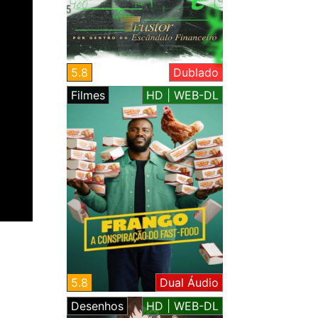
5.8
Dublado
Filmes
HD | WEB-DL
5.8
Dual Áudio
Desenhos
HD | WEB-DL