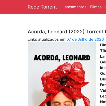
Rede Torrent
Lançamentos
Filmes
Acorda, Leonard (2022) Torrent
Links atualizados em
07 de Julho de 2026
Fil
Tít
La
Gê
Id
Qu
Du
Fo
Ví
Le
No