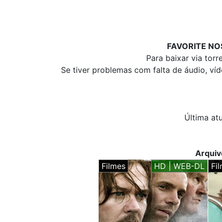
FAVORITE NO
Para baixar via tor
Se tiver problemas com falta de áudio, ví
Última at
Arqui
Filmes
HD | WEB-DL
Fi