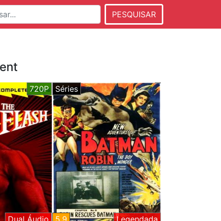
PESQUISAR
ent
720P
Séries
Dual Áudio
5.9
Legendada