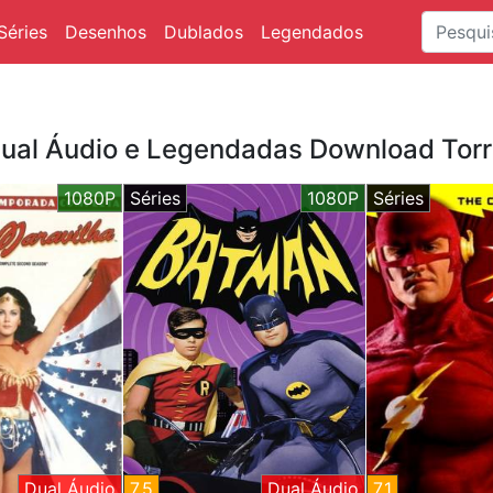
Séries
Desenhos
Dublados
Legendados
Dual Áudio e Legendadas Download Torr
1080P
Séries
1080P
Séries
Dual Áudio
7.5
Dual Áudio
7.1