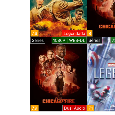
7.6
Legendada
8
Séries
1080P | WEB-DL
Séries
7
7.9
Dual Áudio
7.1