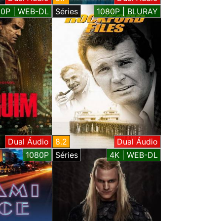
80P | WEB-DL
Séries
1080P | BLURAY
Dual Áudio
8.2
Dual Áudio
1080P
Séries
4K | WEB-DL