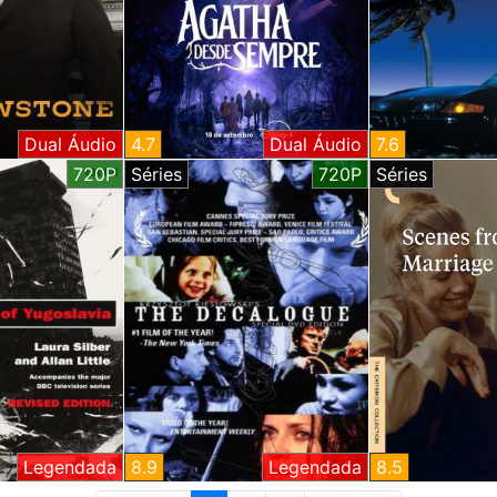
Dual Áudio
4.7
Dual Áudio
7.6
720P
Séries
720P
Séries
Legendada
8.9
Legendada
8.5