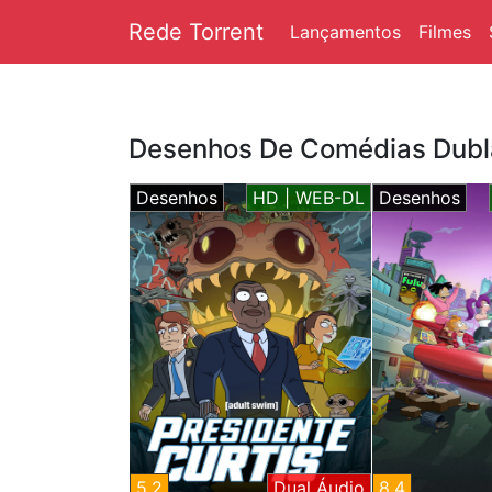
Rede Torrent
Lançamentos
Filmes
Desenhos De Comédias Dubla
Desenhos
HD | WEB-DL
Desenhos
5.2
Dual Áudio
8.4