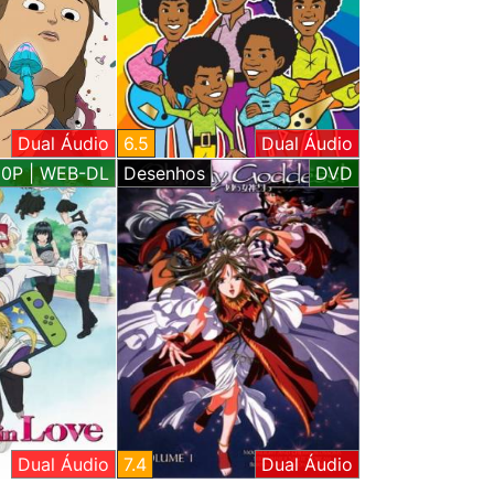
Dual Áudio
6.5
Dual Áudio
80P | WEB-DL
Desenhos
DVD
Dual Áudio
7.4
Dual Áudio