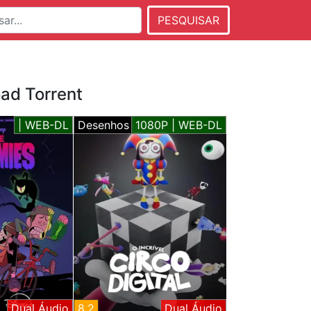
PESQUISAR
ad Torrent
| WEB-DL
Desenhos
1080P | WEB-DL
Dual Áudio
8.2
Dual Áudio