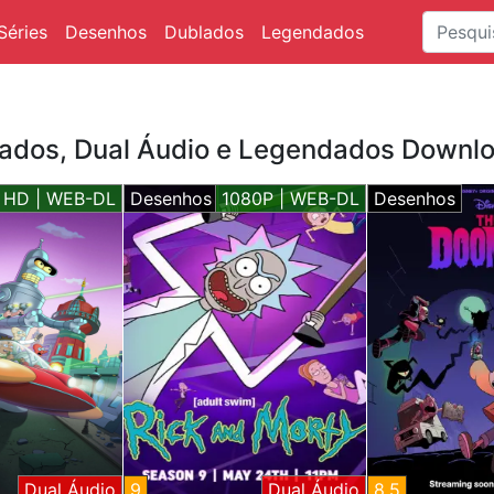
Séries
Desenhos
Dublados
Legendados
dos, Dual Áudio e Legendados Downlo
HD | WEB-DL
Desenhos
1080P | WEB-DL
Desenhos
Dual Áudio
9
Dual Áudio
8.5