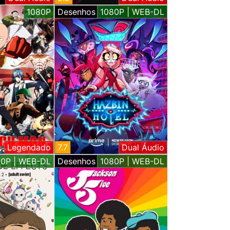
1080P
Desenhos
1080P | WEB-DL
Legendado
7.7
Dual Áudio
80P | WEB-DL
Desenhos
1080P | WEB-DL