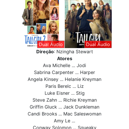
Dual Áudio
Dual Áudio
Direção
: Nzingha Stewart
Atores
Ava Michelle ... Jodi
Sabrina Carpenter ... Harper
Angela Kinsey ... Helanie Kreyman
Paris Berelc ... Liz
Luke Eisner ... Stig
Steve Zahn ... Richie Kreyman
Griffin Gluck ... Jack Dunkleman
Candi Brooks ... Mac Saleswoman
Amy Le ...
Conway Solomon ... Squeaky