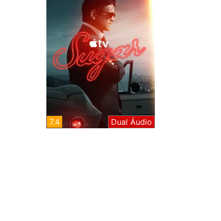
7.4
Dual Áudio