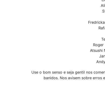
Al
S
Fredricka 
Raf
Te
Roger 
Atsushi 
Jan
Andy
Use o bom senso e seja gentil nos coment
banidos. Nos avisem sobre erros e