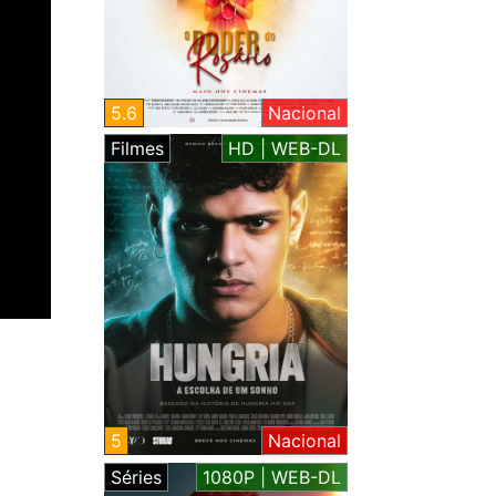
5.6
Nacional
Filmes
HD | WEB-DL
5
Nacional
Séries
1080P | WEB-DL