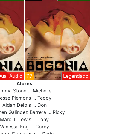
Dual Áudio
7.7
Legendado
Atores
mma Stone ... Michelle
esse Plemons ... Teddy
Aidan Delbis ... Don
en Galindez Barrera ... Ricky
Marc T. Lewis ... Tony
Vanessa Eng ... Corey
edric Dumornay ... Chris