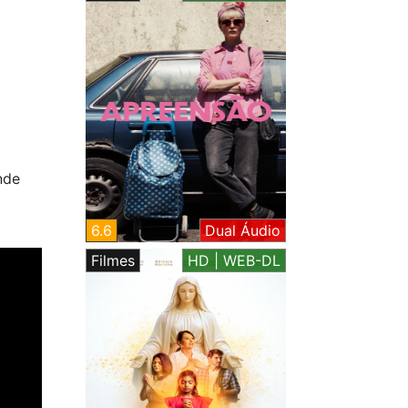
nde
6.6
Dual Áudio
Filmes
HD | WEB-DL