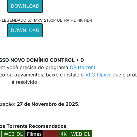
DOWNLOAD
LEGENDADO 5.1 MKV 2160P ULTRA HD 4K HDR
DOWNLOAD
SSO NOVO DOMÍNIO CONTROL + D
rent você precisa do programa
QBittorrent
.
deo ou travamentos, baixe e instale o
VLC Player
que o pro
é resolvido.
ização:
27 de Novembro de 2025
.
vos Torrents Recomendados
 | WEB-DL
Filmes
4K | WEB-DL