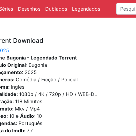
Séries
Desenhos
Dublados
Legendados
rent Download
2025
lme Bugonia - Legendado Torrent
ulo Original
: Bugonia
nçamento
: 2025
neros:
Comédia / Ficção / Policial
ioma:
Inglês
alidade:
1080p / 4K / 720p / HD / WEB-DL
ração:
118 Minutos
rmato:
Mkv / Mp4
deo:
10 e
Áudio
: 10
gendas:
Português
ta do Imdb:
7.7