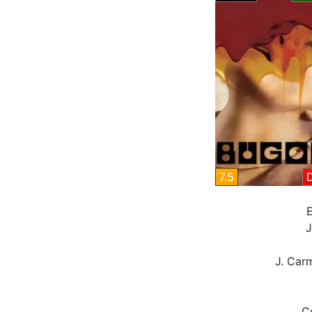
7.5
E
J
J. Carm
C