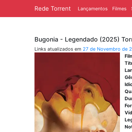
Rede Torrent
Lançamentos
Filmes
Bugonia - Legendado (2025) Tor
Links atualizados em
27 de Novembro de 
Fi
Tít
La
Gê
Id
Qu
Du
Fo
Ví
Le
No