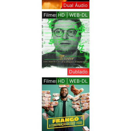
Dual Áudio
Filmes
HD | WEB-DL
Dublado
Filmes
HD | WEB-DL