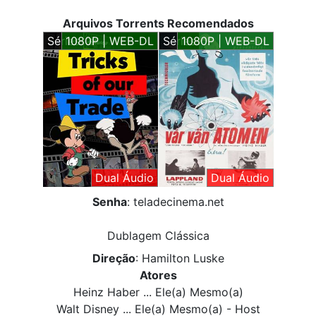
Arquivos Torrents Recomendados
Séries
1080P | WEB-DL
Séries
1080P | WEB-DL
Dual Áudio
Dual Áudio
Senha
: teladecinema.net
Dublagem Clássica
Direção
: Hamilton Luske
Atores
Heinz Haber ... Ele(a) Mesmo(a)
Walt Disney ... Ele(a) Mesmo(a) - Host